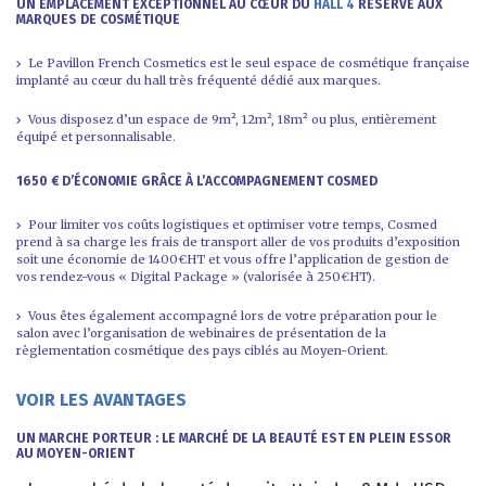
UN EMPLACEMENT EXCEPTIONNEL AU CŒUR DU
HALL 4
RÉSERVÉ AUX
MARQUES DE COSMÉTIQUE
Le Pavillon French Cosmetics est le seul espace de cosmétique française
implanté au cœur du hall très fréquenté dédié aux marques.
Vous disposez d’un espace de 9m², 12m², 18m² ou plus, entièrement
équipé et personnalisable.
1650 € D’ÉCONOMIE GRÂCE À L’ACCOMPAGNEMENT COSMED
Pour limiter vos coûts logistiques et optimiser votre temps, Cosmed
prend à sa charge les frais de transport aller de vos produits d’exposition
soit une économie de 1400€HT et vous offre l’application de gestion de
vos rendez-vous « Digital Package » (valorisée à 250€HT).
Vous êtes également accompagné lors de votre préparation pour le
salon avec l’organisation de webinaires de présentation de la
règlementation cosmétique des pays ciblés au Moyen-Orient.
VOIR LES AVANTAGES
UN MARCHE PORTEUR
: LE MARCHÉ DE LA BEAUTÉ EST EN PLEIN ESSOR
AU MOYEN-ORIENT