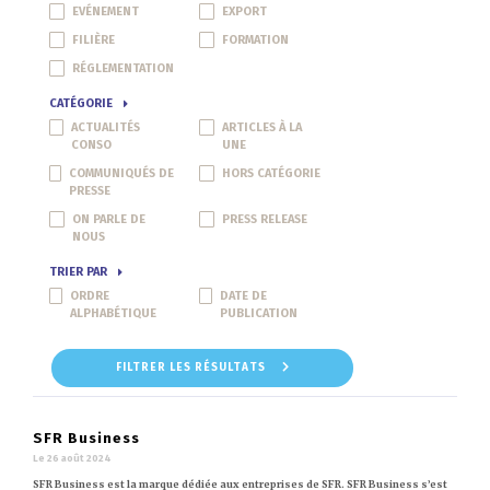
EVÉNEMENT
EXPORT
FILIÈRE
FORMATION
RÉGLEMENTATION
CATÉGORIE
ACTUALITÉS
ARTICLES À LA
CONSO
UNE
COMMUNIQUÉS DE
HORS CATÉGORIE
PRESSE
ON PARLE DE
PRESS RELEASE
NOUS
TRIER PAR
ORDRE
DATE DE
ALPHABÉTIQUE
PUBLICATION
FILTRER LES RÉSULTATS
SFR Business
Le 26 août 2024
SFR Business est la marque dédiée aux entreprises de SFR. SFR Business s’est