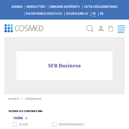
AGENDA
NEWSLETTERS
ANNUAIRE ADHÉRENTS
OUTILS RÉGLEMENTAIRES
PLATEFORME
ECODESTOCK
BOURSE EMPLOI
FR
EN
MENU
SFR Business
Accueil
>
Téléphonie
FILTRER LES CONTENUS PAR :
THÈME
ACHAT
ENVIRONNEMENT