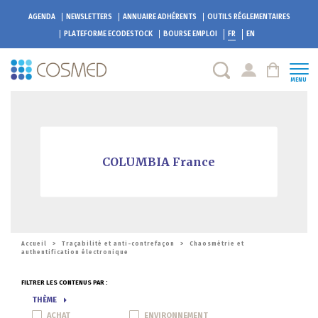
AGENDA
NEWSLETTERS
ANNUAIRE ADHÉRENTS
OUTILS RÉGLEMENTAIRES
PLATEFORME
ECODESTOCK
BOURSE EMPLOI
FR
EN
MENU
COLUMBIA France
Accueil
>
Traçabilité et anti-contrefaçon
>
Chaosmétrie et
authentification électronique
FILTRER LES CONTENUS PAR :
THÈME
ACHAT
ENVIRONNEMENT