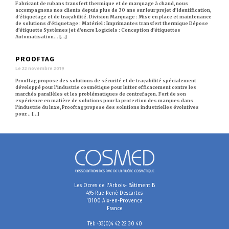
Fabricant de rubans transfert thermique et de marquage à chaud, nous
accompagnons nos clients depuis plus de 30 ans sur leur projet d’identification,
d’étiquetage et de traçabilité. Division Marquage : Mise en place et maintenance
de solutions d’étiquetage : Matériel : Imprimantes transfert thermique Dépose
d’étiquette Systèmes jet d’encre Logiciels : Conception d’étiquettes
Automatisation… [...]
PROOFTAG
Le 22 novembre 2019
Prooftag propose des solutions de sécurité et de traçabilité spécialement
développé pour l’industrie cosmétique pour lutter efficacement contre les
marchés parallèles et les problématiques de contrefaçon. Fort de son
expérience en matière de solutions pour la protection des marques dans
l’industrie du luxe, Prooftag propose des solutions industrielles évolutives
pour… [...]
Les Ocres de l'Arbois- Bâtiment B
495 Rue René Descartes
13100 Aix-en-Provence
France
Tél: +33(0)4 42 22 30 40