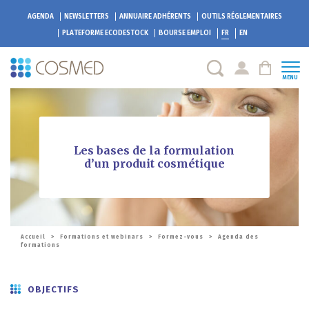
AGENDA
NEWSLETTERS
ANNUAIRE ADHÉRENTS
OUTILS RÉGLEMENTAIRES
PLATEFORME
ECODESTOCK
BOURSE EMPLOI
FR
EN
MENU
Les bases de la formulation
d’un produit cosmétique
Accueil
>
Formations et webinars
>
Formez-vous
>
Agenda des
formations
OBJECTIFS