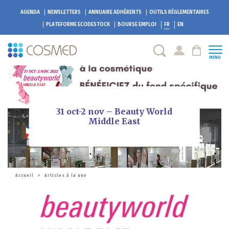
AGENDA
NEWSLETTERS
ANNUAIRE ADHÉRENTS
OUTILS RÉGLEMENTAIRES
PLATEFORME
ECODESTOCK
BOURSE EMPLOI
FR
EN
MENU
31 oct-2 nov – Beauty World
Middle East
Accueil
>
Articles à la une