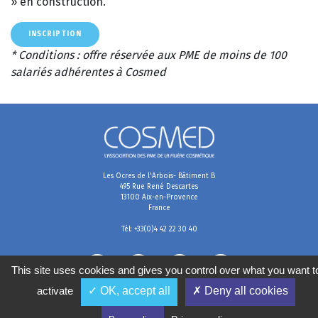
» en construction.
INSCRIPTION
* Conditions : offre réservée aux PME de moins de 100
salariés adhérentes à Cosmed
Les Ocres de l'Arbois- Bâtiment B
495 Rue René Descartes
13100 Aix-en-Provence
France
Tél: +33(0)4 42 22 30 40
This site uses cookies and gives you control over what you want t
activate
✓ OK, accept all
✗ Deny all cookies
Mentions légales
Conditions générales de vente
Politique de confidentialité
Gestion des cookies