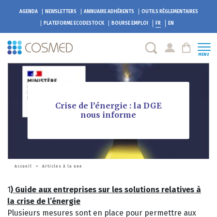
AGENDA
NEWSLETTERS
ANNUAIRE ADHÉRENTS
OUTILS RÉGLEMENTAIRES
PLATEFORME
ECODESTOCK
BOURSE EMPLOI
FR
EN
MENU
Crise de l’énergie : la DGE
nous informe
Accueil
>
Articles à la une
1
) Guide aux entreprises sur les solutions relatives à
la crise de l’énergie
Plusieurs mesures sont en place pour permettre aux