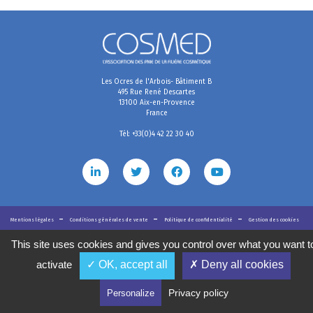
Les Ocres de l'Arbois- Bâtiment B
495 Rue René Descartes
13100 Aix-en-Provence
France
Tél: +33(0)4 42 22 30 40
Mentions légales
Conditions générales de vente
Politique de confidentialité
Gestion des cookies
2020
©
COSMED, tous droits réservés. Réalisé par
This site uses cookies and gives you control over what you want t
activate
✓ OK, accept all
✗ Deny all cookies
Privacy policy
Personalize