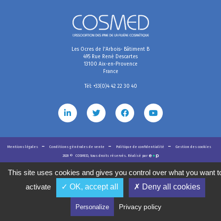
Les Ocres de l'Arbois- Bâtiment B
495 Rue René Descartes
13100 Aix-en-Provence
France
Tél: +33(0)4 42 22 30 40
Mentions légales
Conditions générales de vente
Politique de confidentialité
Gestion des cookies
2020
©
COSMED, tous droits réservés. Réalisé par
This site uses cookies and gives you control over what you want t
activate
✓ OK, accept all
✗ Deny all cookies
Privacy policy
Personalize