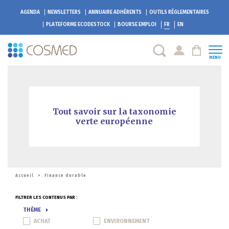
AGENDA
NEWSLETTERS
ANNUAIRE ADHÉRENTS
OUTILS RÉGLEMENTAIRES
PLATEFORME
ECODESTOCK
BOURSE EMPLOI
FR
EN
MENU
Tout savoir sur la taxonomie
verte européenne
Accueil
>
Finance durable
FILTRER LES CONTENUS PAR :
THÈME
ACHAT
ENVIRONNEMENT