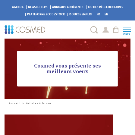
AGENDA
NEWSLETTERS
ANNUAIRE ADHÉRENTS
OUTILS RÉGLEMENTAIRES
PLATEFORME
ECODESTOCK
BOURSE EMPLOI
FR
EN
MENU
Cosmed vous présente ses
meilleurs voeux
Accueil
>
Articles à la une