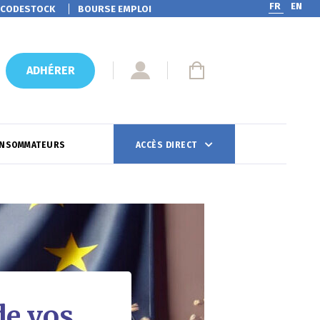
FR
EN
CODESTOCK
BOURSE EMPLOI
ADHÉRER
ONSOMMATEURS
ACCÈS DIRECT
de vos