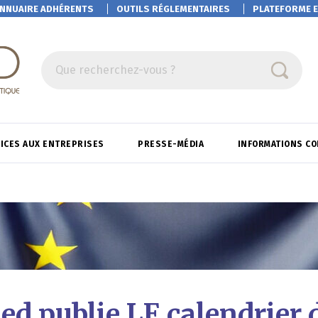
NNUAIRE ADHÉRENTS
OUTILS RÉGLEMENTAIRES
PLATEFORME
E
Que recherchez-vous ?
ICES AUX ENTREPRISES
PRESSE-MÉDIA
INFORMATIONS C
d publie LE calendrier 