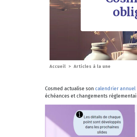
obli
Accueil
>
Articles à la une
Cosmed actualise son
c
alendrier annuel
échéances et changements réglementaire