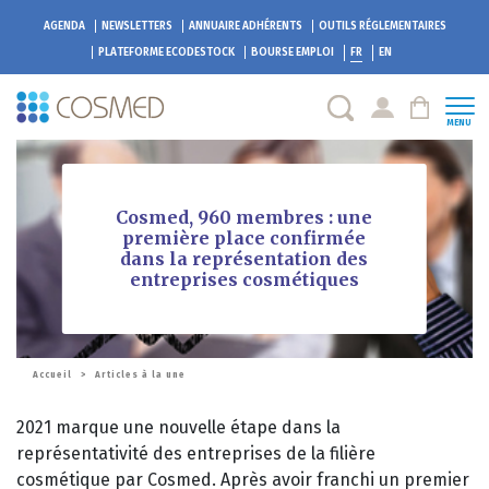
AGENDA
NEWSLETTERS
ANNUAIRE ADHÉRENTS
OUTILS RÉGLEMENTAIRES
PLATEFORME
ECODESTOCK
BOURSE EMPLOI
FR
EN
MENU
Cosmed, 960 membres : une
première place confirmée
dans la représentation des
entreprises cosmétiques
Accueil
>
Articles à la une
2021 marque une nouvelle étape dans la
représentativité des entreprises de la filière
cosmétique par Cosmed. Après avoir franchi un premier