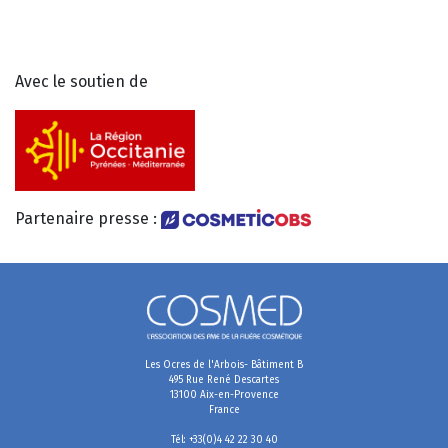
Avec le soutien de
Partenaire presse :
Les Ocres de l'Arbois- Bâtiment B
495 Rue René Descartes
13100 Aix-en-Provence
France
Tél: +33(0)4 42 22 30 40