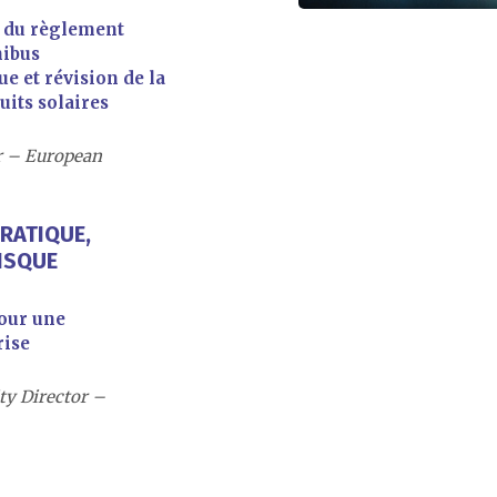
n du règlement
nibus
ue et révision de la
its solaires
r – European
PRATIQUE,
RISQUE
pour une
rise
ty Director –