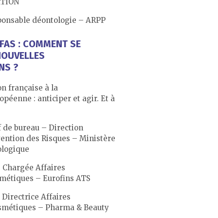
ATION
ponsable déontologie – ARPP
PFAS : COMMENT SE
NOUVELLES
NS ?
n française à la
péenne : anticiper et agir. Et à
 de bureau – Direction
vention des Risques – Ministère
ologique
 Chargée Affaires
métiques – Eurofins ATS
Directrice Affaires
smétiques – Pharma & Beauty