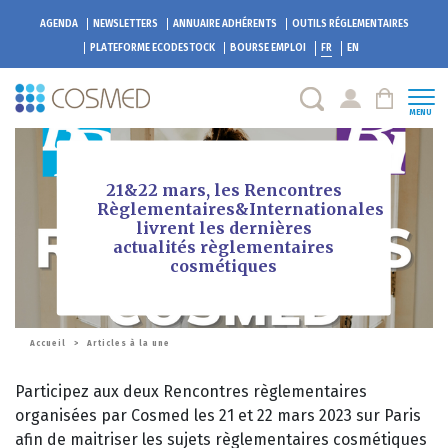
AGENDA
NEWSLETTERS
ANNUAIRE ADHÉRENTS
OUTILS RÉGLEMENTAIRES
PLATEFORME
ECODESTOCK
BOURSE EMPLOI
FR
EN
MENU
21&22 mars, les Rencontres
Règlementaires&Internationales
livrent les dernières
actualités règlementaires
cosmétiques
Accueil
>
Articles à la une
Participez aux deux Rencontres règlementaires
organisées par Cosmed les 21 et 22 mars 2023 sur Paris
afin de maitriser les sujets règlementaires cosmétiques