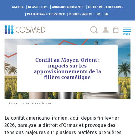
AGENDA
NEWSLETTERS
ANNUAIRE ADHÉRENTS
OUTILS RÉGLEMENTAIRES
PLATEFORME
ECODESTOCK
BOURSE EMPLOI
FR
EN
MENU
Conflit au Moyen-Orient :
impacts sur les
approvisionnements de la
filière cosmétique
Accueil
>
Articles à la une
Le conflit américano-iranien, actif depuis fin février
2026, paralyse le détroit d’Ormuz et provoque des
tensions majeures sur plusieurs matières premières