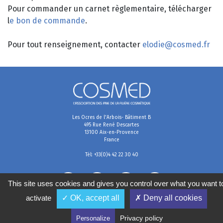
Pour commander un carnet règlementaire, télécharger
l
e bon de commande
.
Pour tout renseignement, contacter
elodie@cosmed.fr
Les Ocres de l'Arbois- Bâtiment B
495 Rue René Descartes
13100 Aix-en-Provence
France
Tél: +33(0)4 42 22 30 40
This site uses cookies and gives you control over what you want t
activate
✓ OK, accept all
✗ Deny all cookies
Mentions légales
Conditions générales de vente
Politique de confidentialité
Gestion des cookies
Privacy policy
Personalize