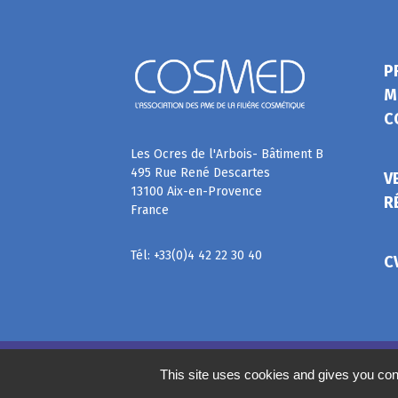
P
M
C
Les Ocres de l'Arbois- Bâtiment B
495 Rue René Descartes
V
13100 Aix-en-Provence
R
France
Tél: +33(0)4 42 22 30 40
C
©
2020
COSMED, tous droits réservés. Réalisé par
This site uses cookies and gives you con