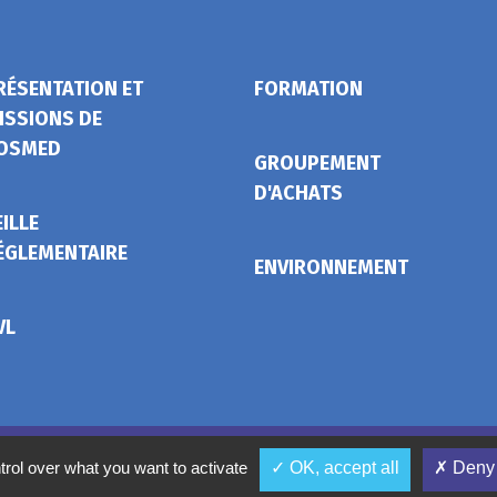
RÉSENTATION ET
FORMATION
ISSIONS DE
OSMED
GROUPEMENT
D'ACHATS
EILLE
ÉGLEMENTAIRE
ENVIRONNEMENT
VL
Mentions légales
Conditions gé
trol over what you want to activate
✓ OK, accept all
✗ Deny 
Ges