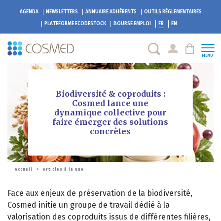
AGENDA
NEWSLETTERS
ANNUAIRE ADHÉRENTS
OUTILS RÉGLEMENTAIRES
PLATEFORME
ECODESTOCK
BOURSE EMPLOI
FR
EN
MENU
Biodiversité & coproduits :
Cosmed lance une
dynamique collective pour
faire émerger des solutions
concrètes
Accueil
>
Articles à la une
Face aux enjeux de préservation de la biodiversité,
Cosmed initie un groupe de travail dédié à la
valorisation des coproduits issus de différentes filières,