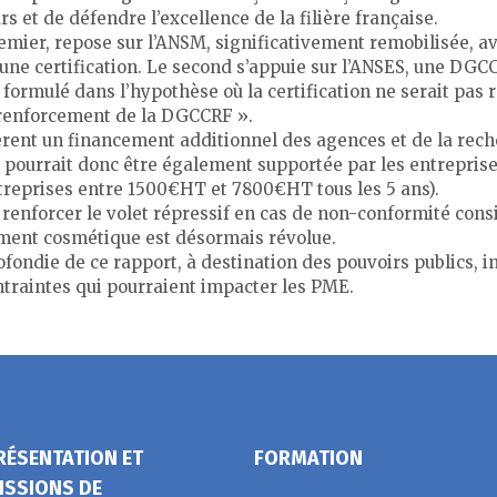
et de défendre l’excellence de la filière française.
remier, repose sur l’ANSM, significativement remobilisée, a
une certification. Le second s’appuie sur l’ANSES, une DGC
 formulé dans l’hypothèse où la certification ne serait pas r
 renforcement de la DGCCRF ».
èrent un financement additionnel des agences et de la rech
ic pourrait donc être également supportée par les entreprise
ntreprises entre 1500€HT et 7800€HT tous les 5 ans).
renforcer le volet répressif en cas de non-conformité cons
ement cosmétique est désormais révolue.
ondie de ce rapport, à destination des pouvoirs publics, in
traintes qui pourraient impacter les PME.
RÉSENTATION ET
FORMATION
ISSIONS DE