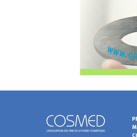
P
M
C