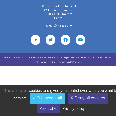
Les Ocres de l'Arbois- Bâtiment B
495 Rue René Descartes
13100 Aix-en-Provence
France
Tél: +33(0)4 42 22 30 40
Mentions légales
Conditions générales de vente
Politique de confidentialité
Gestion des cookies
2020
©
COSMED, tous droits réservés. Réalisé par
This site uses cookies and gives you control over what you want t
activate
✓ OK, accept all
✗ Deny all cookies
Privacy policy
Personalize