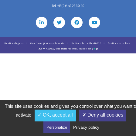
Tél: +33(0)4 42 22 30 40
Mentions légales
Conditions générales de vente
Politique de confidentialité
Gestion des cookies
2020
©
COSMED, tous droits réservés. Réalisé par
This site uses cookies and gives you control over what you want t
activate
✓ OK, accept all
✗ Deny all cookies
Privacy policy
Personalize