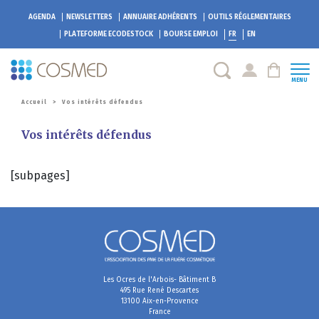
AGENDA
NEWSLETTERS
ANNUAIRE ADHÉRENTS
OUTILS RÉGLEMENTAIRES
PLATEFORME
ECODESTOCK
BOURSE EMPLOI
FR
EN
MENU
Accueil
>
Vos intérêts défendus
Vos intérêts défendus
[subpages]
Les Ocres de l'Arbois- Bâtiment B
495 Rue René Descartes
13100 Aix-en-Provence
France