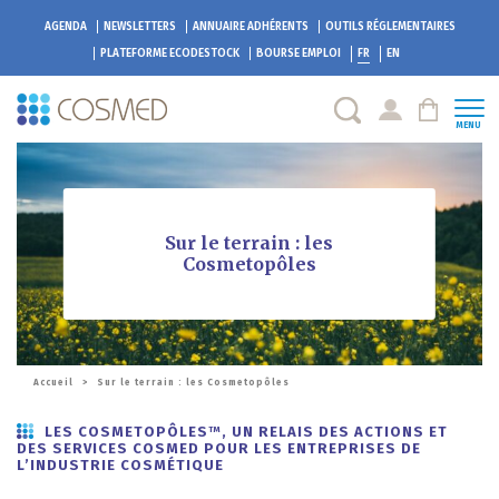
AGENDA
NEWSLETTERS
ANNUAIRE ADHÉRENTS
OUTILS RÉGLEMENTAIRES
PLATEFORME
ECODESTOCK
BOURSE EMPLOI
FR
EN
MENU
Sur le terrain : les
Cosmetopôles
Accueil
>
Sur le terrain : les Cosmetopôles
LES COSMETOPÔLES
, UN RELAIS DES ACTIONS ET
TM
DES SERVICES COSMED POUR LES ENTREPRISES DE
L’INDUSTRIE COSMÉTIQUE