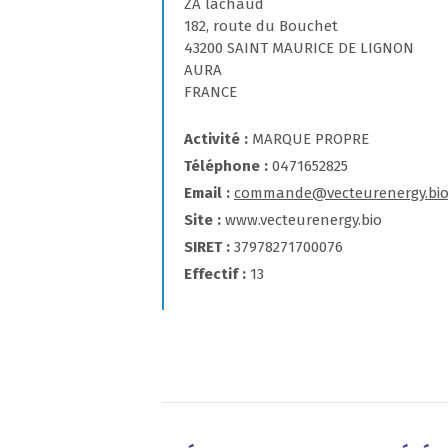
ZA lachaud
182, route du Bouchet
43200 SAINT MAURICE DE LIGNON
AURA
FRANCE
Activité
MARQUE PROPRE
Téléphone
0471652825
Email
commande@vecteurenergy.bi
Site
www.vecteurenergy.bio
SIRET
37978271700076
Effectif
13