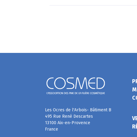
P
M
C
Les Ocres de l'Arbois- Bâtiment B
495 Rue René Descartes
V
13100 Aix-en-Provence
R
France