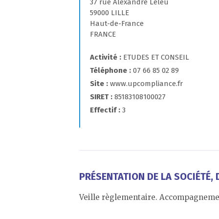
37 rue Alexandre Leleu
59000 LILLE
Haut-de-France
FRANCE
Activité
ETUDES ET CONSEIL
Téléphone
07 66 85 02 89
Site
www.upcompliance.fr
SIRET
85183108100027
Effectif
3
PRÉSENTATION DE LA SOCIÉTÉ, D
Veille règlementaire. Accompagnement