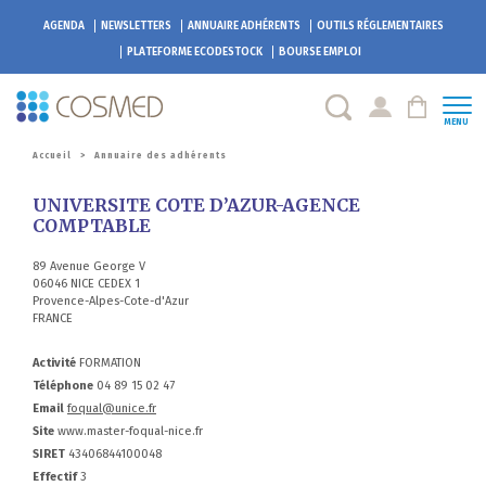
AGENDA
NEWSLETTERS
ANNUAIRE ADHÉRENTS
OUTILS RÉGLEMENTAIRES
PLATEFORME
ECODESTOCK
BOURSE EMPLOI
MENU
Accueil
>
Annuaire des adhérents
UNIVERSITE COTE D’AZUR-AGENCE
COMPTABLE
89 Avenue George V
06046 NICE CEDEX 1
Provence-Alpes-Cote-d'Azur
FRANCE
Activité
FORMATION
Téléphone
04 89 15 02 47
Email
foqual@unice.fr
Site
www.master-foqual-nice.fr
SIRET
43406844100048
Effectif
3