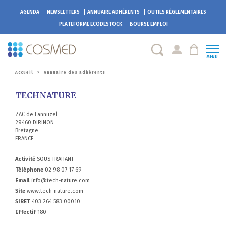
AGENDA
NEWSLETTERS
ANNUAIRE ADHÉRENTS
OUTILS RÉGLEMENTAIRES
PLATEFORME
ECODESTOCK
BOURSE EMPLOI
MENU
Accueil
>
Annuaire des adhérents
TECHNATURE
ZAC de Lannuzel
29460 DIRINON
Bretagne
FRANCE
Activité
SOUS-TRAITANT
Téléphone
02 98 07 17 69
Email
info@tech-nature.com
Site
www.tech-nature.com
SIRET
403 264 583 00010
Effectif
180