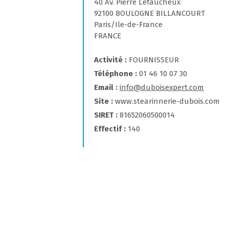
40 Av. Pierre Lefaucheux
92100 BOULOGNE BILLANCOURT
Paris/Ile-de-France
FRANCE
Activité
FOURNISSEUR
Téléphone
01 46 10 07 30
Email
info@duboisexpert.com
Site
www.stearinnerie-dubois.com
SIRET
81652060500014
Effectif
140