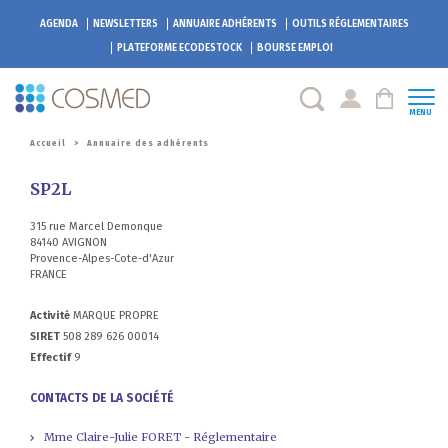
AGENDA
NEWSLETTERS
ANNUAIRE ADHÉRENTS
OUTILS RÉGLEMENTAIRES
PLATEFORME
ECODESTOCK
BOURSE EMPLOI
MENU
Accueil
>
Annuaire des adhérents
SP2L
315 rue Marcel Demonque
84140 AVIGNON
Provence-Alpes-Cote-d'Azur
FRANCE
Activité
MARQUE PROPRE
SIRET
508 289 626 00014
Effectif
9
CONTACTS DE LA SOCIÉTÉ
Mme Claire-Julie FORET - Réglementaire