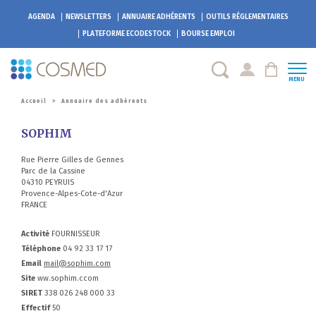
AGENDA
NEWSLETTERS
ANNUAIRE ADHÉRENTS
OUTILS RÉGLEMENTAIRES
PLATEFORME
ECODESTOCK
BOURSE EMPLOI
MENU
Accueil
>
Annuaire des adhérents
SOPHIM
Rue Pierre Gilles de Gennes
Parc de la Cassine
04310 PEYRUIS
Provence-Alpes-Cote-d'Azur
FRANCE
Activité
FOURNISSEUR
Téléphone
04 92 33 17 17
Email
mail@sophim.com
Site
ww.sophim.ccom
SIRET
338 026 248 000 33
Effectif
50