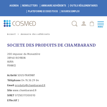
AGENDA
NEWSLETTERS
ANNUAIRE ADHÉRENTS
OUTILS RÉGLEMENTAIRES
PLATEFORME
ECODESTOCK
BOURSE EMPLOI
MENU
Accueil
>
Annuaire des adhérents
SOCIETE DES PRODUITS DE CHAMBARAND
200 impasse du Monastère
38940 ROYBON
AURA
FRANCE
Activité
SOUS-TRAITANT
Téléphone
04 76 36 29 64
Email
produits@chambarand.fr
Site
www.chambarand.fr
SIRET
07250311300010
Effectif
2