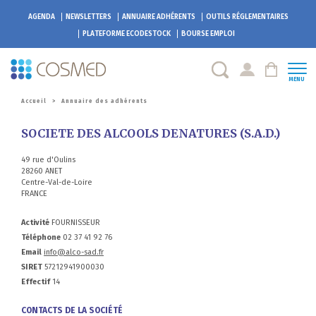
AGENDA
NEWSLETTERS
ANNUAIRE ADHÉRENTS
OUTILS RÉGLEMENTAIRES
PLATEFORME
ECODESTOCK
BOURSE EMPLOI
MENU
Accueil
>
Annuaire des adhérents
SOCIETE DES ALCOOLS DENATURES (S.A.D.)
49 rue d'Oulins
28260 ANET
Centre-Val-de-Loire
FRANCE
Activité
FOURNISSEUR
Téléphone
02 37 41 92 76
Email
info@alco-sad.fr
SIRET
57212941900030
Effectif
14
CONTACTS DE LA SOCIÉTÉ