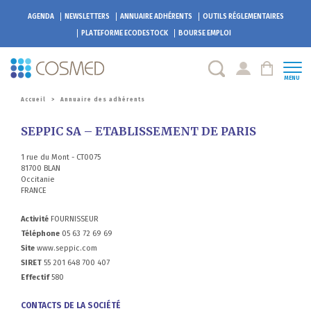
AGENDA
NEWSLETTERS
ANNUAIRE ADHÉRENTS
OUTILS RÉGLEMENTAIRES
PLATEFORME
ECODESTOCK
BOURSE EMPLOI
MENU
Accueil
>
Annuaire des adhérents
SEPPIC SA – ETABLISSEMENT DE PARIS
1 rue du Mont - CT0075
81700 BLAN
Occitanie
FRANCE
Activité
FOURNISSEUR
Téléphone
05 63 72 69 69
Site
www.seppic.com
SIRET
55 201 648 700 407
Effectif
580
CONTACTS DE LA SOCIÉTÉ