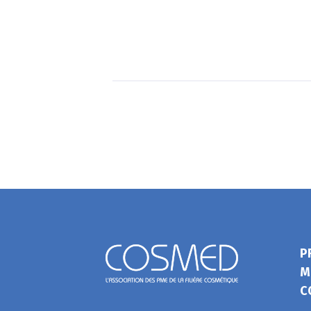
P
M
C