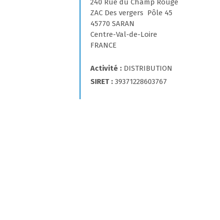
240 Rue du Champ Rouge
ZAC Des vergers  Pôle 45
45770 SARAN
Centre-Val-de-Loire
FRANCE
Activité
DISTRIBUTION
SIRET
39371228603767