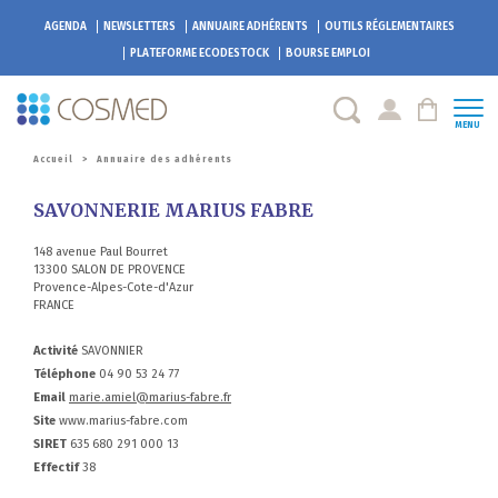
AGENDA
NEWSLETTERS
ANNUAIRE ADHÉRENTS
OUTILS RÉGLEMENTAIRES
PLATEFORME
ECODESTOCK
BOURSE EMPLOI
MENU
Accueil
>
Annuaire des adhérents
SAVONNERIE MARIUS FABRE
148 avenue Paul Bourret
13300 SALON DE PROVENCE
Provence-Alpes-Cote-d'Azur
FRANCE
Activité
SAVONNIER
Téléphone
04 90 53 24 77
Email
marie.amiel@marius-fabre.fr
Site
www.marius-fabre.com
SIRET
635 680 291 000 13
Effectif
38