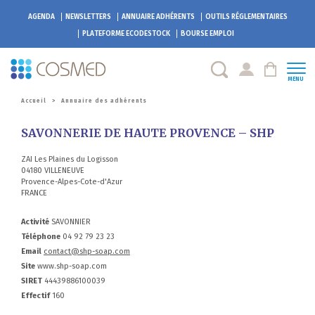
AGENDA
NEWSLETTERS
ANNUAIRE ADHÉRENTS
OUTILS RÉGLEMENTAIRES
PLATEFORME
ECODESTOCK
BOURSE EMPLOI
MENU
Accueil
>
Annuaire des adhérents
SAVONNERIE DE HAUTE PROVENCE – SHP
ZAI Les Plaines du Logisson
04180 VILLENEUVE
Provence-Alpes-Cote-d'Azur
FRANCE
Activité
SAVONNIER
Téléphone
04 92 79 23 23
Email
contact@shp-soap.com
Site
www.shp-soap.com
SIRET
44439886100039
Effectif
160