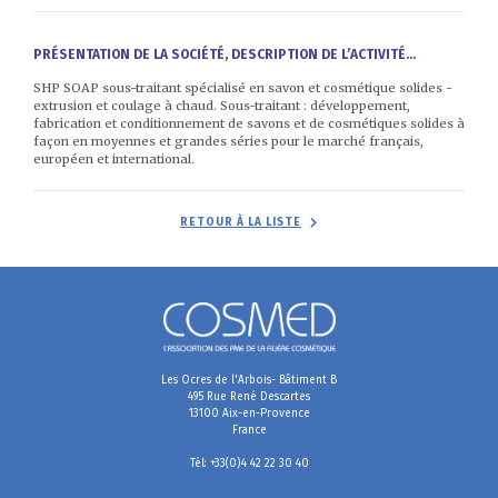
PRÉSENTATION DE LA SOCIÉTÉ, DESCRIPTION DE L’ACTIVITÉ...
SHP SOAP sous-traitant spécialisé en savon et cosmétique solides -
extrusion et coulage à chaud. Sous-traitant : développement,
fabrication et conditionnement de savons et de cosmétiques solides à
façon en moyennes et grandes séries pour le marché français,
européen et international.
RETOUR À LA LISTE
Les Ocres de l'Arbois- Bâtiment B
495 Rue René Descartes
13100 Aix-en-Provence
France
Tél: +33(0)4 42 22 30 40