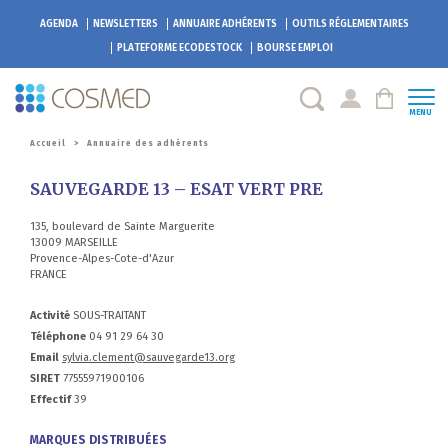
AGENDA
NEWSLETTERS
ANNUAIRE ADHÉRENTS
OUTILS RÉGLEMENTAIRES
PLATEFORME
ECODESTOCK
BOURSE EMPLOI
MENU
Accueil
>
Annuaire des adhérents
SAUVEGARDE 13 – ESAT VERT PRE
135, boulevard de Sainte Marguerite
13009 MARSEILLE
Provence-Alpes-Cote-d'Azur
FRANCE
Activité
SOUS-TRAITANT
Téléphone
04 91 29 64 30
Email
sylvia.clement@sauvegarde13.org
SIRET
77555971900106
Effectif
39
MARQUES DISTRIBUÉES