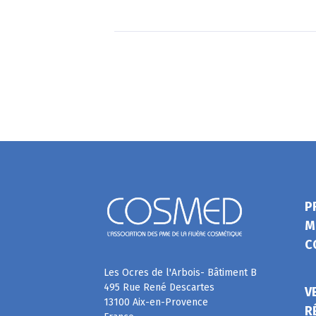
P
M
C
Les Ocres de l'Arbois- Bâtiment B
495 Rue René Descartes
V
13100 Aix-en-Provence
R