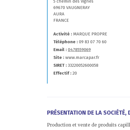
5 chemin des Vignes
69670 VAUGNERAY
AURA
FRANCE
Activité
MARQUE PROPRE
Téléphone
09 83 07 70 60
Email
0478559069
Site
www.marcapar.fr
SIRET
33220052600058
Effectif
20
PRÉSENTATION DE LA SOCIÉTÉ, D
Production et vente de produits capil