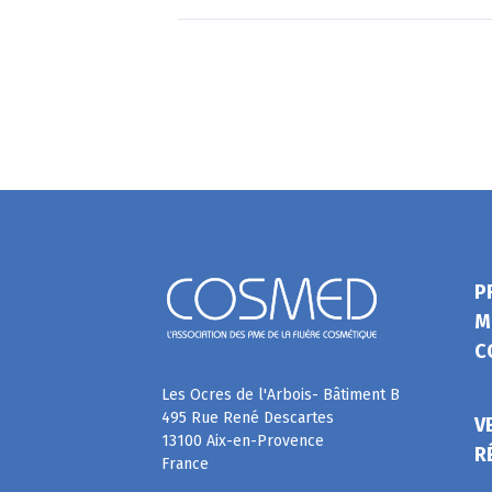
P
M
C
Les Ocres de l'Arbois- Bâtiment B
495 Rue René Descartes
V
13100 Aix-en-Provence
R
France