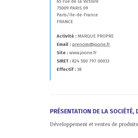
65 rue de la Victoire
75009 PARIS 09
Paris/Ile-de-France
FRANCE
Activité
MARQUE PROPRE
Email
prenom@joone.fr
Site
www.joone.fr
SIRET
824 500 797 00033
Effectif
38
PRÉSENTATION DE LA SOCIÉTÉ, D
Développement et ventes de produits 