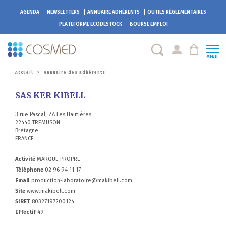
AGENDA
NEWSLETTERS
ANNUAIRE ADHÉRENTS
OUTILS RÉGLEMENTAIRES
PLATEFORME
ECODESTOCK
BOURSE EMPLOI
MENU
Accueil
>
Annuaire des adhérents
SAS KER KIBELL
3 rue Pascal, ZA Les Hautières
22440 TREMUSON
Bretagne
FRANCE
Activité
MARQUE PROPRE
Téléphone
02 96 94 11 17
Email
production-laboratoire@makibell.com
Site
www.makibell.com
SIRET
80327197200124
Effectif
49