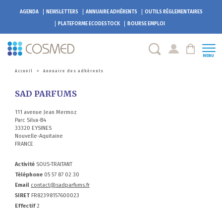
AGENDA
NEWSLETTERS
ANNUAIRE ADHÉRENTS
OUTILS RÉGLEMENTAIRES
PLATEFORME
ECODESTOCK
BOURSE EMPLOI
MENU
Accueil
>
Annuaire des adhérents
SAD PARFUMS
111 avenue Jean Mermoz
Parc Silva-B4
33320 EYSINES
Nouvelle-Aquitaine
FRANCE
Activité
SOUS-TRAITANT
Téléphone
05 57 87 02 30
Email
contact@sadparfums.fr
SIRET
FR82398157600023
Effectif
2