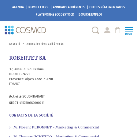
AGENDA
NEWSLETTERS
ANNUAIRE ADHÉRENTS
OUTILS RÉGLEMENTAIRES
PLATEFORME
ECODESTOCK
BOURSE EMPLOI
MENU
Accueil
>
Annuaire des adhérents
ROBERTET SA
37, Avenue Sidi Brahim
06130 GRASSE
Provence-Alpes-Cote-d'Azur
FRANCE
Activité
SOUS-TRAITANT
SIRET
41575066000011
CONTACTS DE LA SOCIÉTÉ
M. Florent PERONNET - Marketing & Commercial
M. Thomas UGHETTO - Marketing & Commercial