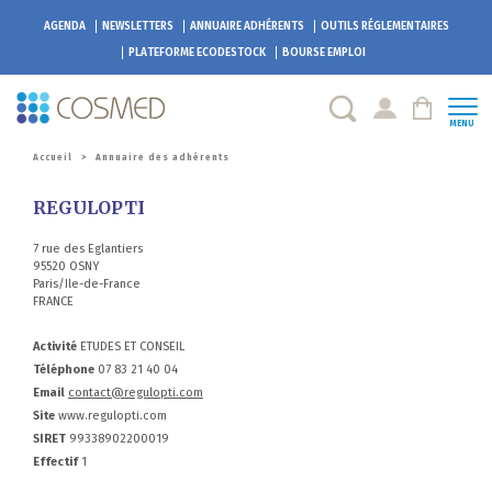
AGENDA
NEWSLETTERS
ANNUAIRE ADHÉRENTS
OUTILS RÉGLEMENTAIRES
PLATEFORME
ECODESTOCK
BOURSE EMPLOI
MENU
Accueil
>
Annuaire des adhérents
REGULOPTI
7 rue des Eglantiers
95520 OSNY
Paris/Ile-de-France
FRANCE
Activité
ETUDES ET CONSEIL
Téléphone
07 83 21 40 04
Email
contact@regulopti.com
Site
www.regulopti.com
SIRET
99338902200019
Effectif
1