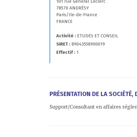
101 rue Général Leclerc
78570 ANDRÉSY
Paris/Ile-de-France
FRANCE
Activité
ETUDES ET CONSEIL
SIRET
89043558900019
Effectif
1
PRÉSENTATION DE LA SOCIÉTÉ, D
Support/Consultant en affaires réglem