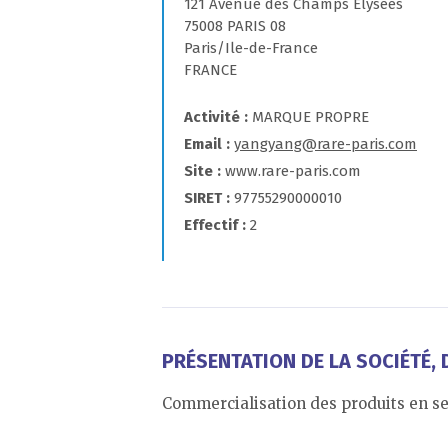
121 Avenue des Champs Elysees
75008 PARIS 08
Paris/Ile-de-France
FRANCE
Activité
MARQUE PROPRE
Email
yangyang@rare-paris.com
Site
www.rare-paris.com
SIRET
97755290000010
Effectif
2
PRÉSENTATION DE LA SOCIÉTÉ, D
Commercialisation des produits en se