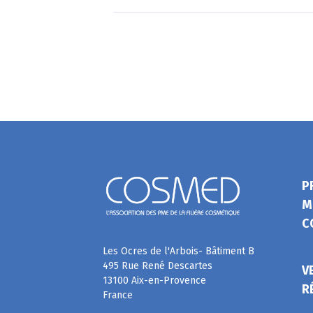
P
M
C
Les Ocres de l'Arbois- Bâtiment B
495 Rue René Descartes
V
13100 Aix-en-Provence
R
France