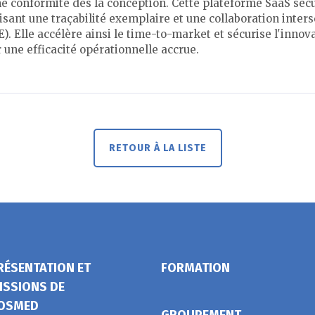
une conformité dès la conception. Cette plateforme SaaS séc
isant une traçabilité exemplaire et une collaboration inter
). Elle accélère ainsi le time-to-market et sécurise l'innov
 une efficacité opérationnelle accrue.
RETOUR À LA LISTE
RÉSENTATION ET
FORMATION
ISSIONS DE
OSMED