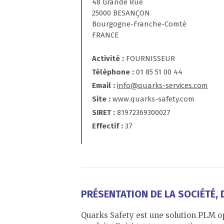
48 Grande Rue
25000 BESANÇON
Bourgogne-Franche-Comté
FRANCE
Activité
FOURNISSEUR
Téléphone
01 85 51 00 44
Email
info@quarks-services.com
Site
www.quarks-safety.com
SIRET
81972369300027
Effectif
37
PRÉSENTATION DE LA SOCIÉTÉ, D
Quarks Safety est une solution PLM o