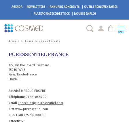
AGENDA
NEWSLETTERS
ANNUAIRE ADHÉRENTS
OUTILS RÉGLEMENTAIRES
PLATEFORME
ECODESTOCK
BOURSE EMPLOI
MENU
Accueil
>
Annuaire des adhérents
PURESSENTIEL FRANCE
122, Bis Boulevard Exelmans
75016 PARIS
Paris/Ile-de-France
FRANCE
Activité
MARQUE PROPRE
Téléphone
01 44 40 55 00
Email
i.pacchioni@puressentiel.com
Site
www.puressentiel.com
SIRET
418 425 716 00036
Effectif
55