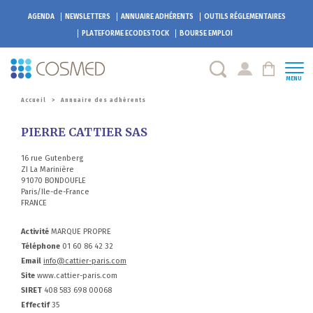
AGENDA
NEWSLETTERS
ANNUAIRE ADHÉRENTS
OUTILS RÉGLEMENTAIRES
PLATEFORME
ECODESTOCK
BOURSE EMPLOI
MENU
Accueil
>
Annuaire des adhérents
PIERRE CATTIER SAS
16 rue Gutenberg
ZI La Marinière
91070 BONDOUFLE
Paris/Ile-de-France
FRANCE
Activité
MARQUE PROPRE
Téléphone
01 60 86 42 32
Email
info@cattier-paris.com
Site
www.cattier-paris.com
SIRET
408 583 698 00068
Effectif
35