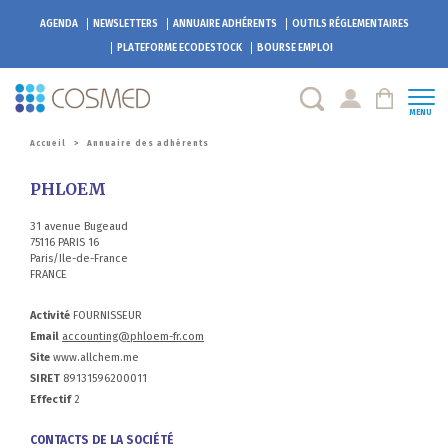
AGENDA
NEWSLETTERS
ANNUAIRE ADHÉRENTS
OUTILS RÉGLEMENTAIRES
PLATEFORME
ECODESTOCK
BOURSE EMPLOI
MENU
Accueil
>
Annuaire des adhérents
PHLOEM
31 avenue Bugeaud
75116 PARIS 16
Paris/Ile-de-France
FRANCE
Activité
FOURNISSEUR
Email
accounting@phloem-fr.com
Site
www.allchem.me
SIRET
89131596200011
Effectif
2
CONTACTS DE LA SOCIÉTÉ